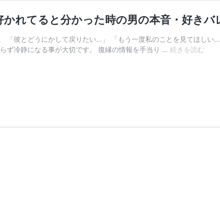
好かれてると分かった時の男の本音・好きバ
 「彼とどうにかして戻りたい…」 「もう一度私のことを見てほしい…
好
らず冷静になる事が大切です。 復縁の情報を手当り …
続きを読む
き
バ
レ
し
た
か
も！
上
手
な
ご
ま
か
し
方
＆