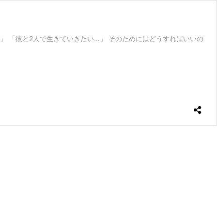
」 「彼と2人で生きていきたい…」 そのためにはどうすればいいの
？