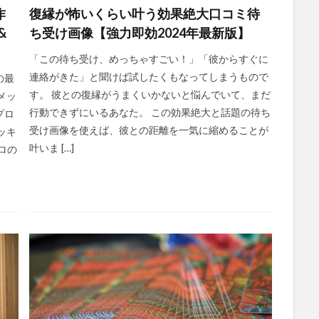
作
復縁が怖いくらい叶う効果絶大口コミ待
&
ち受け画像【強力即効2024年最新版】
「この待ち受け、めっちゃすごい！」「彼からすぐに
連絡がきた」と聞けば試したくもなってしまうもので
の最
す。 彼との復縁がうまくいかないと悩んでいて、まだ
メッ
行動できずにいるあなた。 この効果絶大と話題の待ち
プロ
受け画像を使えば、彼との距離を一気に縮めることが
ッキ
叶いま […]
ロの