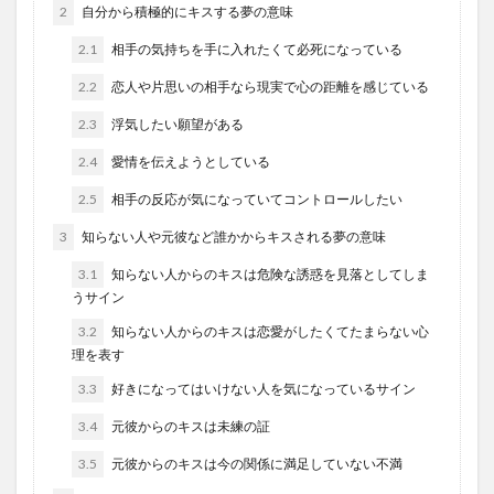
2
自分から積極的にキスする夢の意味
2.1
相手の気持ちを手に入れたくて必死になっている
2.2
恋人や片思いの相手なら現実で心の距離を感じている
2.3
浮気したい願望がある
2.4
愛情を伝えようとしている
2.5
相手の反応が気になっていてコントロールしたい
3
知らない人や元彼など誰かからキスされる夢の意味
3.1
知らない人からのキスは危険な誘惑を見落としてしま
うサイン
3.2
知らない人からのキスは恋愛がしたくてたまらない心
理を表す
3.3
好きになってはいけない人を気になっているサイン
3.4
元彼からのキスは未練の証
3.5
元彼からのキスは今の関係に満足していない不満