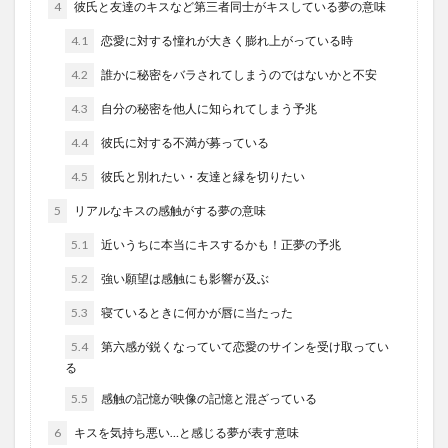
4
彼氏と友達のキスなど第三者同士がキスしている夢の意味
4.1
恋愛に対する憧れが大きく膨れ上がっている時
4.2
誰かに秘密をバラされてしまうのではないかと不安
4.3
自分の秘密を他人に知られてしまう予兆
4.4
彼氏に対する不満が募っている
4.5
彼氏と別れたい・友達と縁を切りたい
5
リアルなキスの感触がする夢の意味
5.1
近いうちに本当にキスするかも！正夢の予兆
5.2
強い願望は感触にも影響が及ぶ
5.3
寝ているときに何かが唇に当たった
5.4
第六感が鋭くなっていて恋愛のサインを受け取ってい
る
5.5
感触の記憶が映像の記憶と混ざっている
6
キスを気持ち悪い…と感じる夢が表す意味