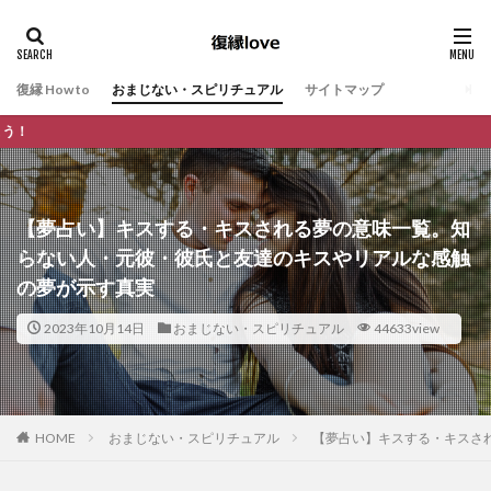
復縁 How to
おまじない・スピリチュアル
サイトマップ
復縁の悩みに特化し、あなたの不安
【夢占い】キスする・キスされる夢の意味一覧。知
らない人・元彼・彼氏と友達のキスやリアルな感触
の夢が示す真実
2023年10月14日
おまじない・スピリチュアル
44633view
HOME
おまじない・スピリチュアル
【夢占い】キスする・キスさ