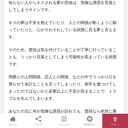
知らない人からキスされる夢の意味は、危険な誘惑を見落と
してしまうサインです。
キスの夢は不安を抱えていたり、人との関係が動くように願
っていたりと、心がそわそわしている状態に見る夢と言えま
す。
そのため、普段は気を付けていることや丁寧に行っているこ
とも、うっかり見落としてしまう可能性が高まっている状態
です。
周囲との人間関係、恋人との関係、などの中でうっかり口を
滑らせて余計なことを言ってしまったり、相手を傷つけてし
まったのではないかと必要以上に不安が高まることで、トラ
ブルを生んでしまいます。
あなたの元に何か危険な誘惑が訪れても、普段なら絶対に乗
ることはない誘いですら危険を察知する感覚が鈍っているの
ホーム
シェア
メニュー
LINE占い
TOPへ
で、受け入れてしまい思いもよらない窮地に立たされてしま