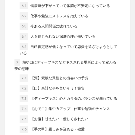
6.1
健康運が下がっていて体調が不安定になっている
6.2
仕事や勉強にストレスを抱えている
6.3
今ある人間関係に疲れている
6.4
人を信じられない深層心理が働いている
6.5
自己肯定感が低くなっていて恋愛を遠ざけようとして
いる
7
頬や口にディープキスなどキスされる場所によって変わる
夢の意味
7.1
【頬】素敵な異性との出会いの予兆
7.2
【口】余計な事を言いそう！警告
7.3
【ディープキス】心とカラダのバランスが崩れている
7.4
【おでこ】集中力アップ！仕事や勉強のチャンス
7.5
【お腹】甘えたい・優しくされたい
7.6
【手の甲】親しみを込める・敬愛