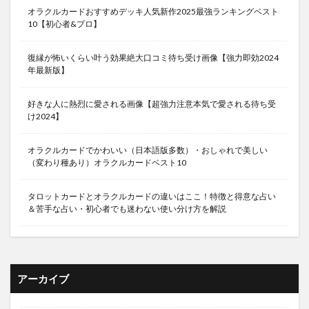
オラクルカードおすすめデッキ人気新作2025最強ランキングベスト
10【初心者&プロ】
復縁が怖いくらい叶う効果絶大口コミ待ち受け画像【強力即効2024
年最新版】
好きな人に熱烈に愛される画像【超強力注意本気で愛される待ち受
け2024】
オラクルカードでかわいい（日本語版多数）・おしゃれで美しい
（変わり種あり）オラクルカードベスト10
タロットカードとオラクルカードの違いはここ！特徴と得意な占い
＆苦手な占い・初心者でも迷わない使い分け方を解説
アーカイブ