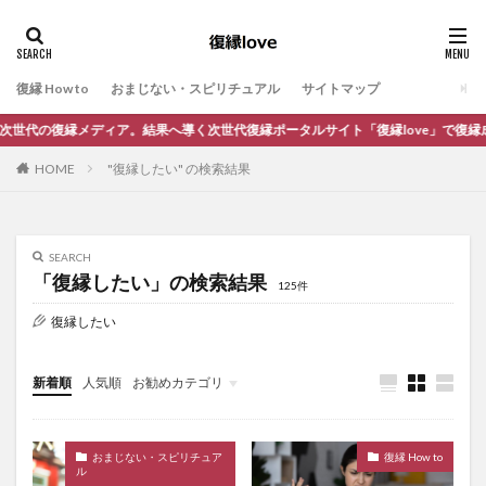
復縁 How to
おまじない・スピリチュアル
サイトマップ
ディア。結果へ導く次世代復縁ポータルサイト「復縁love」で復縁成功を叶えま
HOME
"復縁したい" の検索結果
SEARCH
「復縁したい」の検索結果
125件
復縁したい
新着順
人気順
お勧めカテゴリ
未分類
おまじない・スピリチュア
復縁 How to
ル