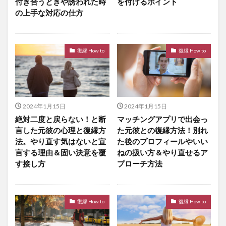
付き合うときや誘われた時
を付けるポイント
の上手な対応の仕方
復縁 How to
復縁 How to
2024年1月15日
2024年1月15日
絶対二度と戻らない！と断
マッチングアプリで出会っ
言した元彼の心理と復縁方
た元彼との復縁方法！別れ
法。やり直す気はないと宣
た後のプロフィールやいい
言する理由＆固い決意を覆
ねの扱い方＆やり直せるア
す接し方
プローチ方法
復縁 How to
復縁 How to