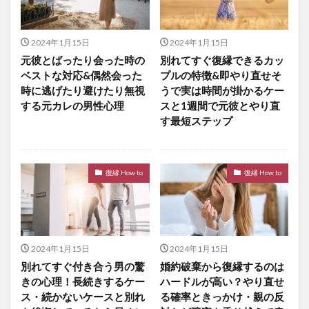
2024年1月15日
2024年1月15日
元彼とばったり会った時の
別れてすぐ復縁できるカッ
ベストな対応&偶然会った
プルの特徴&即やり直せそ
時に逃げたり避けたり無視
うで実は時間が掛かるケー
する元カレの男性心理
スと1週間で元彼とやり直
す最短ステップ
復縁 How to
復縁 How to
2024年1月15日
2024年1月15日
別れてすぐ付き合う男の驚
婚約破棄から復縁するのは
きの心理！長続きするケー
ハードルが高い？やり直せ
ス・続かないケースと別れ
る確率ときっかけ・親の反