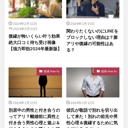
2024年2月12日
2024年1月15日
2024年2月13日
関わりたくないのにLINEを
復縁が怖いくらい叶う効果
ブロックしない理由は？脈
絶大口コミ待ち受け画像
アリや復縁の可能性はあ
【強力即効2024年最新版】
る？
復縁 How to
復縁 How to
2024年1月15日
2024年1月15日
別居中の男性と付き合うの
彼氏が敬語で別れを切り出
ってアリ？離婚前に異性と
して来た！別れの前兆や男
付き合う男性心理と遊ぶ＆
性心理＆復縁するために気