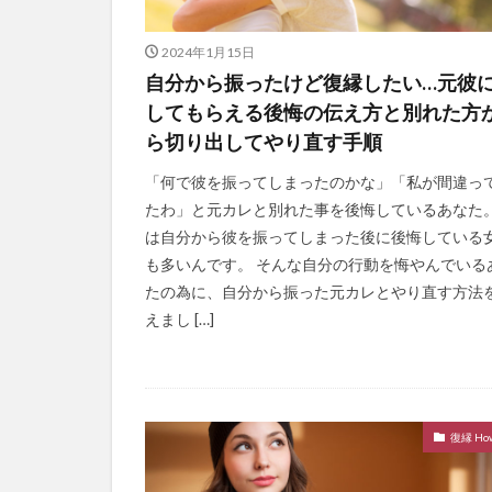
2024年1月15日
自分から振ったけど復縁したい…元彼
してもらえる後悔の伝え方と別れた方
ら切り出してやり直す手順
「何で彼を振ってしまったのかな」「私が間違っ
たわ」と元カレと別れた事を後悔しているあなた。
は自分から彼を振ってしまった後に後悔している
も多いんです。 そんな自分の行動を悔やんでいる
たの為に、自分から振った元カレとやり直す方法
えまし […]
復縁 How