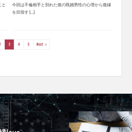
こと
今回は不倫相手と別れた後の既婚男性の心理から復縁
を目指す […]
2
3
4
5
Next