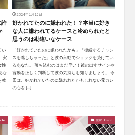
2024年1月15日
に許
好かれてたのに嫌われた！？本当に好き
か
な人に嫌われてるケースと冷められたと
思うのは勘違いなケース
てい
「好かれていたのに嫌われたかも」「復縁するチャン
 実
スを逃しちゃった」と彼の言動でショックを受けてい
女性
るあなた。 落ち込むのはまだ早い！彼の出すサインや
あな
言動を正しく判断して彼の気持ちを知りましょう。 今
を教
回は、好かれていたのに嫌われたかもしれない元カレ
の心を […]
 to
復縁 How to