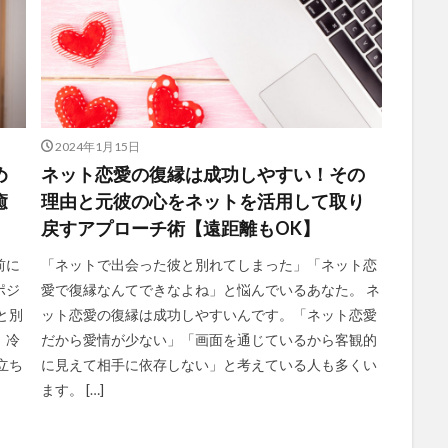
2024年1月15日
め
ネット恋愛の復縁は成功しやすい！その
癒
理由と元彼の心をネットを活用して取り
戻すアプローチ術【遠距離もOK】
前に
「ネットで出会った彼と別れてしまった」「ネット恋
ポジ
愛で復縁なんてできなよね」と悩んでいるあなた。 ネ
と別
ット恋愛の復縁は成功しやすいんです。「ネット恋愛
、冷
だから愛情が少ない」「画面を通じているから客観的
立ち
に見えて相手に依存しない」と考えている人も多くい
ます。 […]