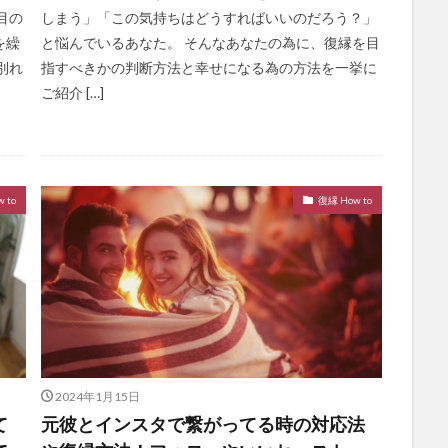
目の
しまう」「この気持ちはどうすればいいのだろう？」
を繰
と悩んでいるあなた。 そんなあなたの為に、復縁を目
別れ
指すべきかの判断方法と幸せになる為の方法を一挙に
ご紹介 […]
 to
復縁 How to
2024年1月15日
て
元彼とインスタで繋がってる時の対応法