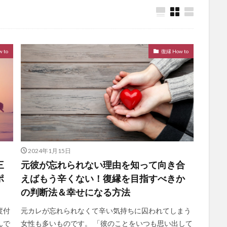
 to
復縁 How to
2024年1月15日
三
元彼が忘れられない理由を知って向き合
ポ
えばもう辛くない！復縁を目指すべきか
の判断法＆幸せになる方法
度付
元カレが忘れられなくて辛い気持ちに囚われてしまう
んで
女性も多いものです。 「彼のことをいつも思い出して