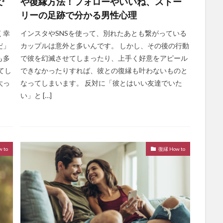
で
や復縁方法！フォローやいいね、ストー
リーの足跡で分かる男性心理
く幸
インスタやSNSを使って、別れたあとも繋がっている
だ」
カップルは意外と多いんです。 しかし、その後の行動
も多
で彼を幻滅させてしまったり、上手く好意をアピール
てし
できなかったりすれば、彼との復縁も叶わないものと
太っ
なってしまいます。 反対に「彼とはいい友達でいた
い」と […]
 to
復縁 How to