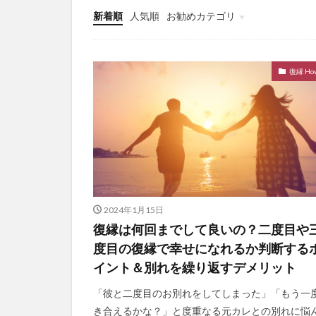
新着順
人気順
お勧めカテゴリ
未分類
復縁 How
2024年1月15日
復縁は何回までして良いの？二度目や
度目の復縁で幸せになれるか判断する
イント＆別れを繰り返すデメリット
「彼と二度目のお別れをしてしまった」「もう一
き合えるかな？」と度重なる元カレとの別れに悩