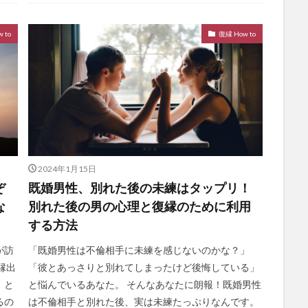
 to
復縁 How to
2024年1月15日
ぞ
既婚男性、別れた後の未練はタップリ！
な
別れた後の男の心理と復縁のために利用
する方法
が訪
「既婚男性は不倫相手に未練を感じないのかな？」
縁出
「彼とあっさりと別れてしまったけど後悔している」
」と
と悩んでいるあなた。 そんなあなたに朗報！既婚男性
るの
は不倫相手と別れた後、実は未練たっぷりなんです。