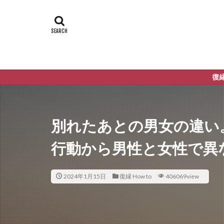
復縁の悩みに特化し、あ
別れたあとの男女の違い
行動から男性と女性で異
2024年1月15日
復縁 How to
406069view