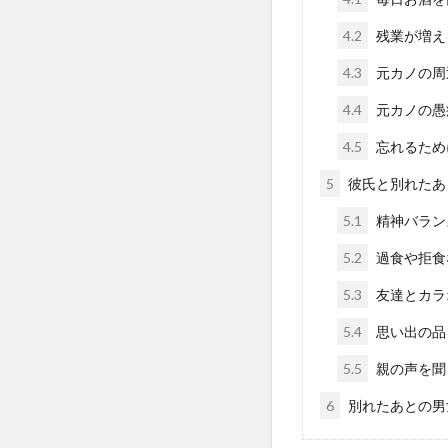
4.2
残業が増え
4.3
元カノの周
4.4
元カノの愚
4.5
忘れるため
5
彼氏と別れたあ
5.1
精神バラン
5.2
過食や拒食
5.3
友達とカラ
5.4
思い出の品
5.5
親の声を聞
6
別れたあとの男