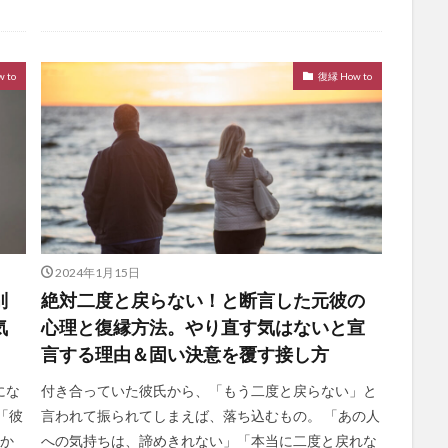
 to
復縁 How to
2024年1月15日
別
絶対二度と戻らない！と断言した元彼の
気
心理と復縁方法。やり直す気はないと宣
言する理由＆固い決意を覆す接し方
にな
付き合っていた彼氏から、「もう二度と戻らない」と
「彼
言われて振られてしまえば、落ち込むもの。 「あの人
何か
への気持ちは、諦めきれない」「本当に二度と戻れな