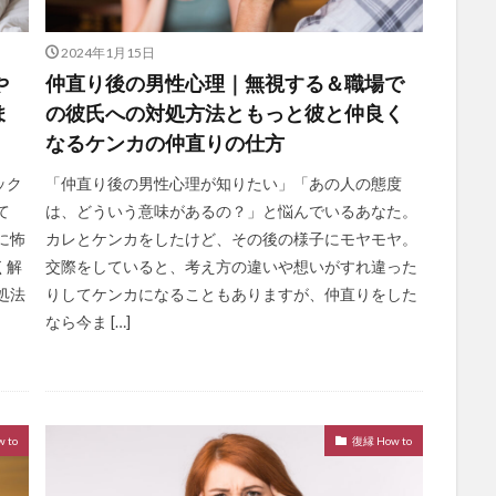
2024年1月15日
や
仲直り後の男性心理｜無視する＆職場で
ま
の彼氏への対処方法ともっと彼と仲良く
なるケンカの仲直りの仕方
ック
「仲直り後の男性心理が知りたい」「あの人の態度
て
は、どういう意味があるの？」と悩んでいるあなた。
に怖
カレとケンカをしたけど、その後の様子にモヤモヤ。
く解
交際をしていると、考え方の違いや想いがすれ違った
処法
りしてケンカになることもありますが、仲直りをした
なら今ま […]
 to
復縁 How to