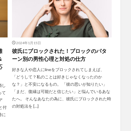
2024年1月15日
離
彼氏にブロックされた！ブロックのパタ
＆
ーン別の男性心理と対処の仕方
応
好きな人や恋人にlineをブロックされてしまえば、
「どうして？私のことは好きじゃなくなったのか
な？」と不安になるもの。 「彼の思いが知りたい」
婚し
「まだ、復縁は可能だと信じたい」と悩んでいるあな
って
たへ。 そんなあなたの為に、彼氏にブロックされた時
ア
の対処法を […]
と付
時に