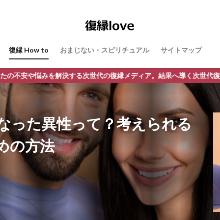
復縁 How to
おまじない・スピリチュアル
サイトマップ
決する次世代の復縁メディア。結果へ導く次世代復縁ポータルサイト「復
なった異性って？考えられる
めの方法