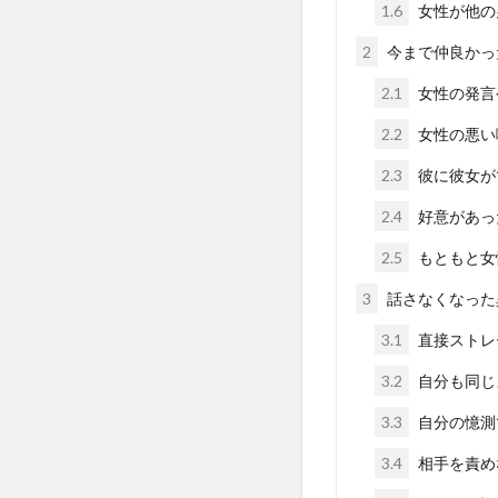
1.6
女性が他の
2
今まで仲良かっ
2.1
女性の発言
2.2
女性の悪い
2.3
彼に彼女が
2.4
好意があっ
2.5
もともと女
3
話さなくなった
3.1
直接ストレ
3.2
自分も同じ
3.3
自分の憶測
3.4
相手を責め