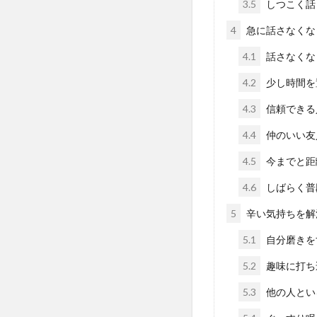
3.5
しつこく話
4
急に話さなくな
4.1
話さなくな
4.2
少し時間を
4.3
信頼できる
4.4
仲のいい友
4.5
今までと距
4.6
しばらく普
5
辛い気持ちを解
5.1
自分磨きを
5.2
趣味に打ち
5.3
他の人とい