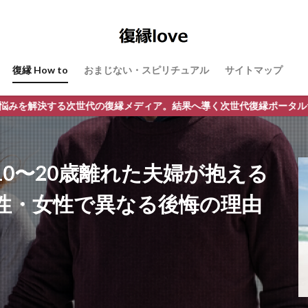
復縁 How to
おまじない・スピリチュアル
サイトマップ
の復縁メディア。結果へ導く次世代復縁ポータルサイト「復縁love」
0〜20歳離れた夫婦が抱える
性・女性で異なる後悔の理由