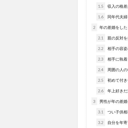
1.5
収入の格差
1.6
同年代夫婦
2
年の差婚をした
2.1
親の反対を
2.2
相手の容姿
2.3
相手に執着
2.4
周囲の人の
2.5
初めて付き
2.6
年上好きだ
3
男性が年の差婚
3.1
つい子供相
3.2
自分を年寄