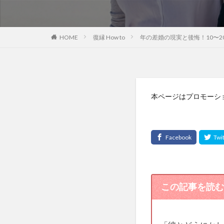
HOME
復縁 How to
年の差婚の現実と後悔！10〜
本ページはプロモーシ
この記事を読む