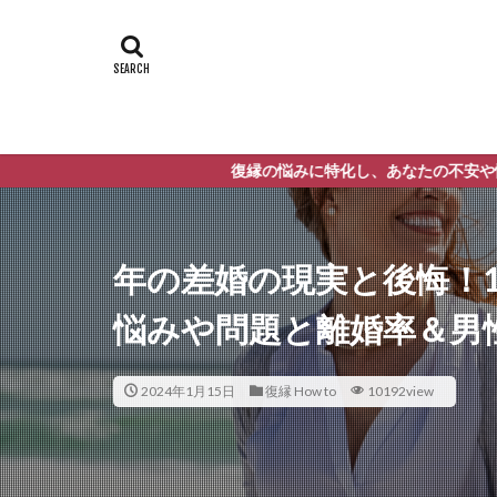
復縁の悩みに特化し、あなたの不安や悩みを解決する次世代
年の差婚の現実と後悔！1
悩みや問題と離婚率＆男
2024年1月15日
復縁 How to
10192view