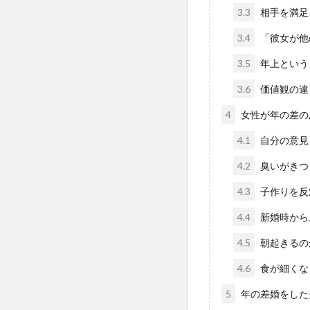
3.3
相手を満足
3.4
「彼女が他
3.5
年上という
3.6
価値観の違
4
女性が年の差の
4.1
自分の意見
4.2
臭いがきつ
4.3
子作りを反
4.4
新婚時から
4.5
朝起きるの
4.6
食が細くな
5
年の差婚をした