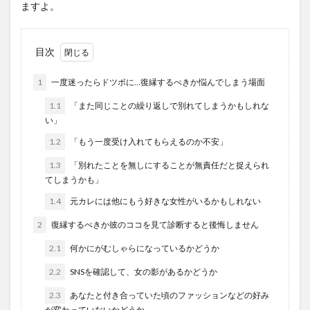
ますよ。
目次
1
一度迷ったらドツボに…復縁するべきか悩んでしまう場面
1.1
「また同じことの繰り返しで別れてしまうかもしれな
い」
1.2
「もう一度受け入れてもらえるのか不安」
1.3
「別れたことを無しにすることが無責任だと捉えられ
てしまうかも」
1.4
元カレには他にもう好きな女性がいるかもしれない
2
復縁するべきか彼のココを見て診断すると後悔しません
2.1
何かにがむしゃらになっているかどうか
2.2
SNSを確認して、女の影があるかどうか
2.3
あなたと付き合っていた頃のファッションなどの好み
が変わっていないかどうか