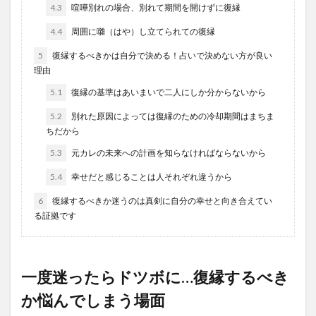
4.3
喧嘩別れの場合、別れて期間を開けずに復縁
4.4
周囲に囃（はや）し立てられての復縁
5
復縁するべきかは自分で決める！占いで決めない方が良い
理由
5.1
復縁の基準はあいまいで二人にしか分からないから
5.2
別れた原因によっては復縁のための冷却期間はまちま
ちだから
5.3
元カレの未来への計画を知らなければならないから
5.4
幸せだと感じることは人それぞれ違うから
6
復縁するべきか迷うのは真剣に自分の幸せと向き合えてい
る証拠です
一度迷ったらドツボに…復縁するべき
か悩んでしまう場面