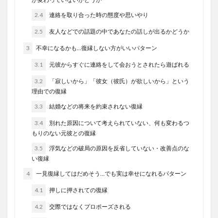
2.4
連絡を取り合った時の態度や思いやり
2.5
友人などでの話題の中であなたの話しが出るかどうか
3
不幸になるかも…復縁しない方がいいパターン
3.1
元彼からすぐに連絡をして会おうとされたら遊ばれる
3.2
「寂しいから」「彼女（彼氏）が欲しいから」という
理由での復縁
3.3
結婚などの将来を約束されない復縁
3.4
別れた原因について考えられていない、何も変わるつ
もりのない元彼との復縁
3.5
浮気などの破局の原因を反省していない・改善点のな
い復縁
4
一見復縁してはだめそう…でも実は幸せになれるパターン
4.1
押しに押されての復縁
4.2
交際ではなくプロポーズされる