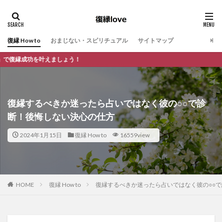
復縁 How to
おまじない・スピリチュアル
サイトマップ
復縁の悩
復縁するべきか迷ったら占いではなく彼の○○で診
断！後悔しない決心の仕方
2024年1月15日
復縁 How to
16559view
HOME
復縁 How to
復縁するべきか迷ったら占いではなく彼の○○