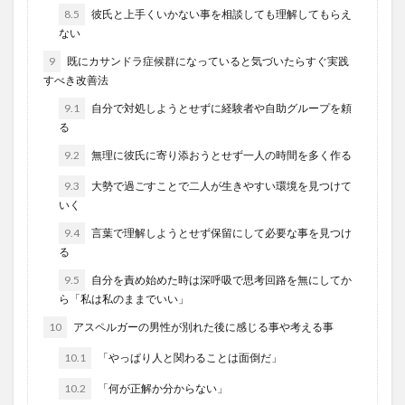
8.5
彼氏と上手くいかない事を相談しても理解してもらえ
ない
9
既にカサンドラ症候群になっていると気づいたらすぐ実践
すべき改善法
9.1
自分で対処しようとせずに経験者や自助グループを頼
る
9.2
無理に彼氏に寄り添おうとせず一人の時間を多く作る
9.3
大勢で過ごすことで二人が生きやすい環境を見つけて
いく
9.4
言葉で理解しようとせず保留にして必要な事を見つけ
る
9.5
自分を責め始めた時は深呼吸で思考回路を無にしてか
ら「私は私のままでいい」
10
アスペルガーの男性が別れた後に感じる事や考える事
10.1
「やっぱり人と関わることは面倒だ」
10.2
「何が正解か分からない」