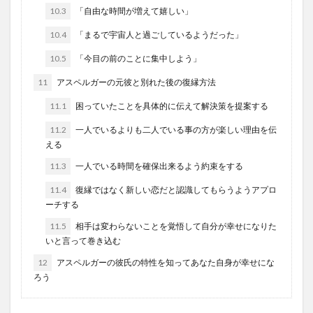
10.3
「自由な時間が増えて嬉しい」
10.4
「まるで宇宙人と過ごしているようだった」
10.5
「今目の前のことに集中しよう」
11
アスペルガーの元彼と別れた後の復縁方法
11.1
困っていたことを具体的に伝えて解決策を提案する
11.2
一人でいるよりも二人でいる事の方が楽しい理由を伝
える
11.3
一人でいる時間を確保出来るよう約束をする
11.4
復縁ではなく新しい恋だと認識してもらうようアプロ
ーチする
11.5
相手は変わらないことを覚悟して自分が幸せになりた
いと言って巻き込む
12
アスペルガーの彼氏の特性を知ってあなた自身が幸せにな
ろう