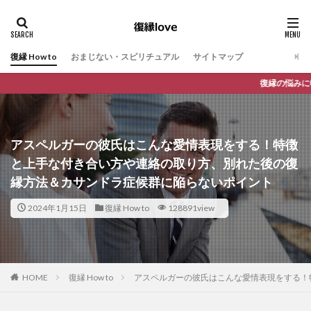
復縁 How to
おまじない・スピリチュアル
サイトマップ
復縁の悩みに特化し、あなたの不安や悩みを解決する
アスペルガーの彼氏はこんな愛情表現をする！特徴
と上手な付き合い方や連絡の取り方、別れた後の復
縁方法＆カサンドラ症候群に陥らないポイント
2024年1月15日
復縁 How to
128891view
HOME
復縁 How to
アスペルガーの彼氏はこんな愛情表現をする！