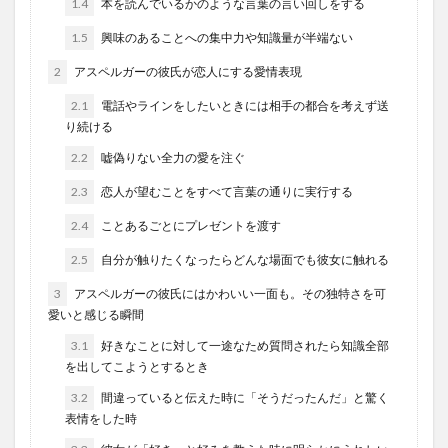
1.4
本を読んでいるかのような言葉の言い回しをする
1.5
興味のあることへの集中力や知識量が半端ない
2
アスペルガーの彼氏が恋人にする愛情表現
2.1
電話やラインをしたいときには相手の都合を考えず送
り続ける
2.2
嘘偽りない全力の愛を注ぐ
2.3
恋人が望むことをすべて言葉の通りに実行する
2.4
ことあるごとにプレゼントを渡す
2.5
自分が触りたくなったらどんな場面でも彼女に触れる
3
アスペルガーの彼氏にはかわいい一面も。その独特さを可
愛いと感じる瞬間
3.1
好きなことに対して一途なため質問されたら知識全部
を出してこようとするとき
3.2
間違っていると伝えた時に「そうだったんだ」と驚く
表情をした時