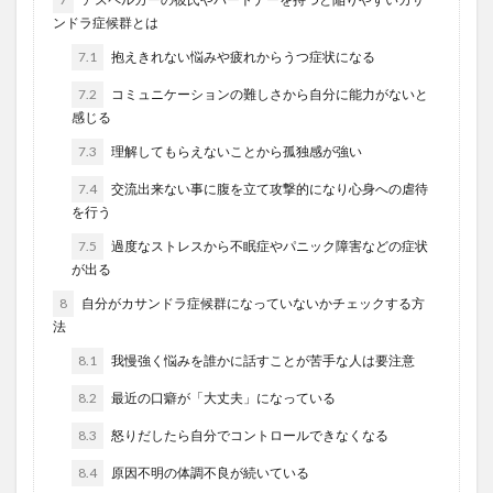
ンドラ症候群とは
7.1
抱えきれない悩みや疲れからうつ症状になる
7.2
コミュニケーションの難しさから自分に能力がないと
感じる
7.3
理解してもらえないことから孤独感が強い
7.4
交流出来ない事に腹を立て攻撃的になり心身への虐待
を行う
7.5
過度なストレスから不眠症やパニック障害などの症状
が出る
8
自分がカサンドラ症候群になっていないかチェックする方
法
8.1
我慢強く悩みを誰かに話すことが苦手な人は要注意
8.2
最近の口癖が「大丈夫」になっている
8.3
怒りだしたら自分でコントロールできなくなる
8.4
原因不明の体調不良が続いている