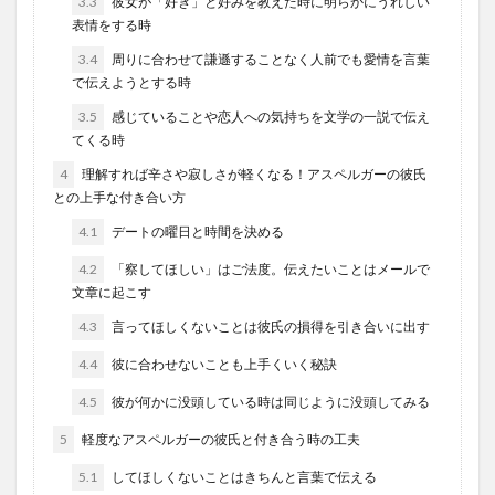
3.3
彼女が「好き」と好みを教えた時に明らかにうれしい
表情をする時
3.4
周りに合わせて謙遜することなく人前でも愛情を言葉
で伝えようとする時
3.5
感じていることや恋人への気持ちを文学の一説で伝え
てくる時
4
理解すれば辛さや寂しさが軽くなる！アスペルガーの彼氏
との上手な付き合い方
4.1
デートの曜日と時間を決める
4.2
「察してほしい」はご法度。伝えたいことはメールで
文章に起こす
4.3
言ってほしくないことは彼氏の損得を引き合いに出す
4.4
彼に合わせないことも上手くいく秘訣
4.5
彼が何かに没頭している時は同じように没頭してみる
5
軽度なアスペルガーの彼氏と付き合う時の工夫
5.1
してほしくないことはきちんと言葉で伝える