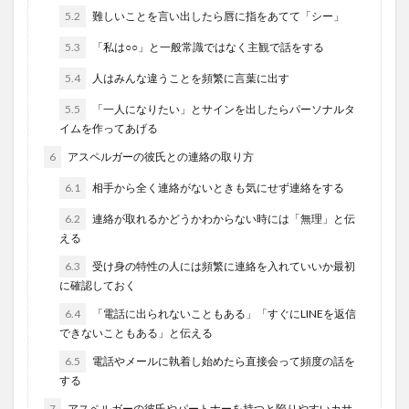
5.2
難しいことを言い出したら唇に指をあてて「シー」
5.3
「私は○○」と一般常識ではなく主観で話をする
5.4
人はみんな違うことを頻繁に言葉に出す
5.5
「一人になりたい」とサインを出したらパーソナルタ
イムを作ってあげる
6
アスペルガーの彼氏との連絡の取り方
6.1
相手から全く連絡がないときも気にせず連絡をする
6.2
連絡が取れるかどうかわからない時には「無理」と伝
える
6.3
受け身の特性の人には頻繁に連絡を入れていいか最初
に確認しておく
6.4
「電話に出られないこともある」「すぐにLINEを返信
できないこともある」と伝える
6.5
電話やメールに執着し始めたら直接会って頻度の話を
する
7
アスペルガーの彼氏やパートナーを持つと陥りやすいカサ