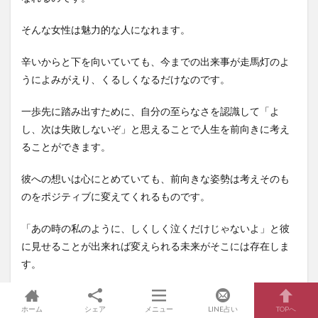
そんな女性は魅力的な人になれます。
辛いからと下を向いていても、今までの出来事が走馬灯のよ
うによみがえり、くるしくなるだけなのです。
一歩先に踏み出すために、自分の至らなさを認識して「よ
し、次は失敗しないぞ」と思えることで人生を前向きに考え
ることができます。
彼への想いは心にとめていても、前向きな姿勢は考えそのも
のをポジティブに変えてくれるものです。
「あの時の私のように、しくしく泣くだけじゃないよ」と彼
に見せることが出来れば変えられる未来がそこには存在しま
す。
あなたは彼との別れに向き合うことで、立ちることができる
ホーム
シェア
メニュー
LINE占い
TOPへ
のです。