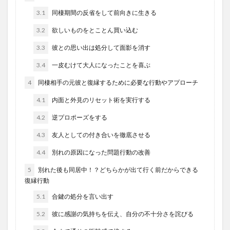
3.1
同棲期間の反省をして前向きに生きる
3.2
欲しいものをとことん買い込む
3.3
彼との思い出は処分して面影を消す
3.4
一皮むけて大人になったことを喜ぶ
4
同棲相手の元彼と復縁するために必要な行動やアプローチ
4.1
内面と外見のリセット術を実行する
4.2
逆プロポーズをする
4.3
友人としての付き合いを徹底させる
4.4
別れの原因になった問題行動の改善
5
別れた後も同居中！？どちらかが出て行く前だからできる
復縁行動
5.1
合鍵の処分を言い出す
5.2
彼に感謝の気持ちを伝え、自分の不十分さを詫びる