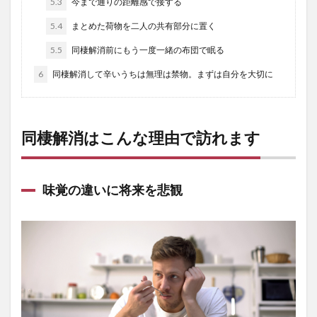
5.3
今まで通りの距離感で接する
5.4
まとめた荷物を二人の共有部分に置く
5.5
同棲解消前にもう一度一緒の布団で眠る
6
同棲解消して辛いうちは無理は禁物。まずは自分を大切に
同棲解消はこんな理由で訪れます
味覚の違いに将来を悲観