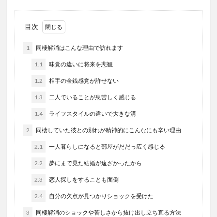
目次
1
同棲解消はこんな理由で訪れます
1.1
味覚の違いに将来を悲観
1.2
相手の金銭感覚が許せない
1.3
二人でいることが息苦しく感じる
1.4
ライフスタイルの違いで大きな溝
2
同棲していた彼との別れが精神的にこんなにも辛い理由
2.1
一人暮らしになると部屋がだだっ広く感じる
2.2
夢にまで見た結婚が遠ざかったから
2.3
恋人探しをすることも面倒
2.4
自分の欠点が見つかりショックを受けた
3
同棲解消のショックや苦しさから抜け出し立ち直る方法