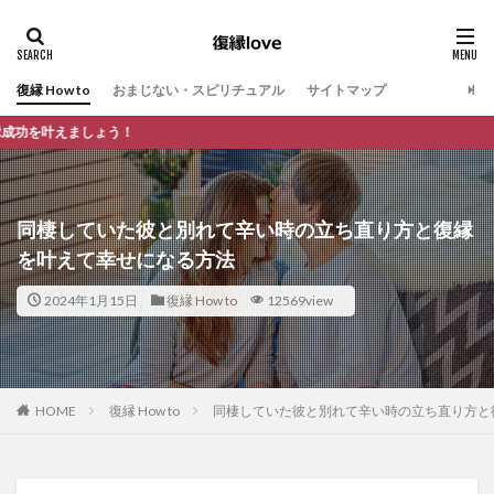
復縁 How to
おまじない・スピリチュアル
サイトマップ
復縁の悩みに特化し
同棲していた彼と別れて辛い時の立ち直り方と復縁
を叶えて幸せになる方法
2024年1月15日
復縁 How to
12569view
HOME
復縁 How to
同棲していた彼と別れて辛い時の立ち直り方と