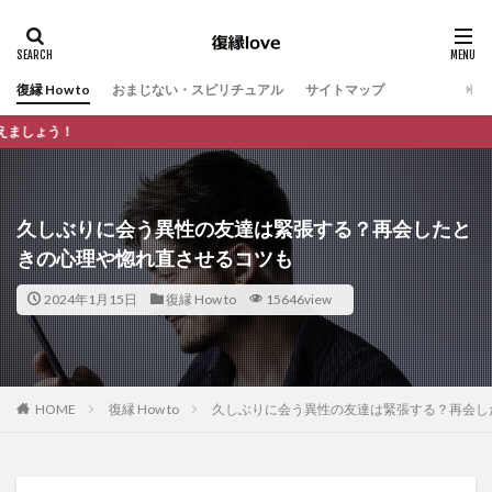
復縁 How to
おまじない・スピリチュアル
サイトマップ
復縁の悩みに特化し、あ
久しぶりに会う異性の友達は緊張する？再会したと
きの心理や惚れ直させるコツも
2024年1月15日
復縁 How to
15646view
HOME
復縁 How to
久しぶりに会う異性の友達は緊張する？再会し