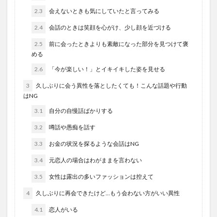
2.3
会えないときも気にしていたと言ってみる
2.4
会話のときは笑顔を心がけ、少し顔を近づける
2.5
前に会ったときよりも素敵になった部分を見つけて褒
める
2.6
「今が楽しい！」とイキイキした姿を見せる
3
久しぶりに会う異性を落としたくても！こんな話題や行動
はNG
3.1
自分の自慢話ばかりする
3.2
噂話や愚痴を話す
3.3
お金の状況を探るような会話はNG
3.4
元恋人の場合はわがままを言わない
3.5
女性は露出の多いファッションは控えて
4
久しぶりに再会できたけど…もう会わない方がいい異性
4.1
恋人がいる