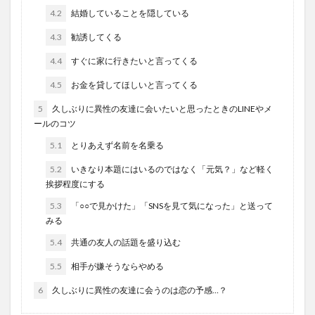
4.2
結婚していることを隠している
4.3
勧誘してくる
4.4
すぐに家に行きたいと言ってくる
4.5
お金を貸してほしいと言ってくる
5
久しぶりに異性の友達に会いたいと思ったときのLINEやメ
ールのコツ
5.1
とりあえず名前を名乗る
5.2
いきなり本題にはいるのではなく「元気？」など軽く
挨拶程度にする
5.3
「○○で見かけた」「SNSを見て気になった」と送って
みる
5.4
共通の友人の話題を盛り込む
5.5
相手が嫌そうならやめる
6
久しぶりに異性の友達に会うのは恋の予感…？