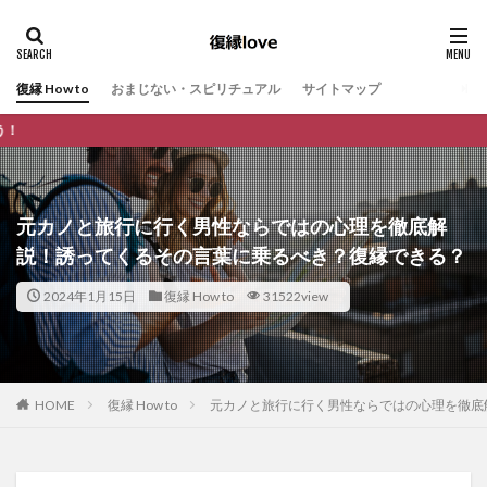
復縁 How to
おまじない・スピリチュアル
サイトマップ
復縁の悩みに特化し、あなたの不安や
元カノと旅行に行く男性ならではの心理を徹底解
説！誘ってくるその言葉に乗るべき？復縁できる？
2024年1月15日
復縁 How to
31522view
HOME
復縁 How to
元カノと旅行に行く男性ならではの心理を徹底