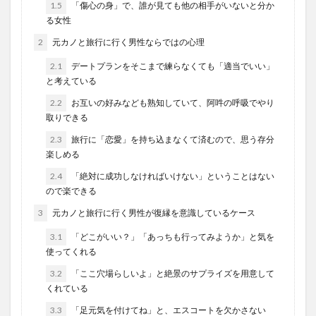
1.5
「傷心の身」で、誰が見ても他の相手がいないと分か
る女性
2
元カノと旅行に行く男性ならではの心理
2.1
デートプランをそこまで練らなくても「適当でいい」
と考えている
2.2
お互いの好みなども熟知していて、阿吽の呼吸でやり
取りできる
2.3
旅行に「恋愛」を持ち込まなくて済むので、思う存分
楽しめる
2.4
「絶対に成功しなければいけない」ということはない
ので楽できる
3
元カノと旅行に行く男性が復縁を意識しているケース
3.1
「どこがいい？」「あっちも行ってみようか」と気を
使ってくれる
3.2
「ここ穴場らしいよ」と絶景のサプライズを用意して
くれている
3.3
「足元気を付けてね」と、エスコートを欠かさない