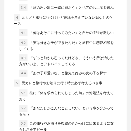
3.4
「旅の思い出に一緒に買おう」とペアのお土産を選ぶ
4
元カノと旅行に行くけれど復縁を考えていない脈なしのケ
ース
4.1
「俺はあそこに行ってみたい」と自分の主張が激しい
4.2
「実は好きな子ができたんだ」と旅行中に恋愛相談を
してくる
4.3
「ずっと前から思ってたけどさ、そういう所は治した
方がいいよ」とアドバイスしてくる
4.4
「あの子可愛いな」と旅先で好みの女の子を探す
5
元カレと旅行やお泊りに行く時に必ず考えるべき事
5.1
彼に「体を求められてしまった時」の対処法を考えて
おく
5.2
「あなたしかこんなことしない」という事を分かって
もらう
5.3
この旅行やお泊りを復縁のきかっけに出来るように女
らしさをアピール